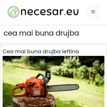
Sari
la
MENIU
conținut
cea mai buna drujba
Cea mai buna drujba ieftina