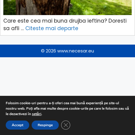
Care este cea mai buna drujba ieftina? Doresti
sa afli …
Citeste mai departe
© 2026
www.necesar.eu
Folosim cookie-uri pentru a-ți oferi cea mai bună experiență pe site-ul
nostru web. Poți afla mai multe despre cookie-urile pe care le folosim sau să
le dezactivezi în
setări
.
CLOSE GDPR COOKIE BANNER
Accept
Respinge