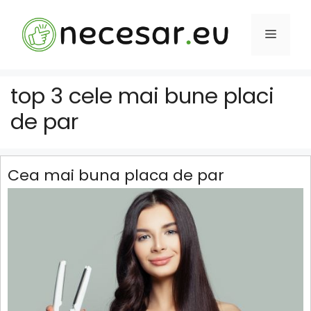
Sari
la
MENIU
conținut
top 3 cele mai bune placi
de par
Cea mai buna placa de par