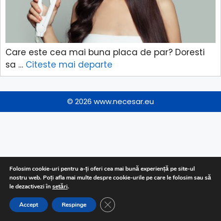
Care este cea mai buna placa de par? Doresti
sa …
Citeste mai departe
© 2026
www.necesar.eu
Folosim cookie-uri pentru a-ți oferi cea mai bună experiență pe site-ul
nostru web. Poți afla mai multe despre cookie-urile pe care le folosim sau să
le dezactivezi în
setări
.
CLOSE GDPR COOKIE BANNER
Accept
Respinge