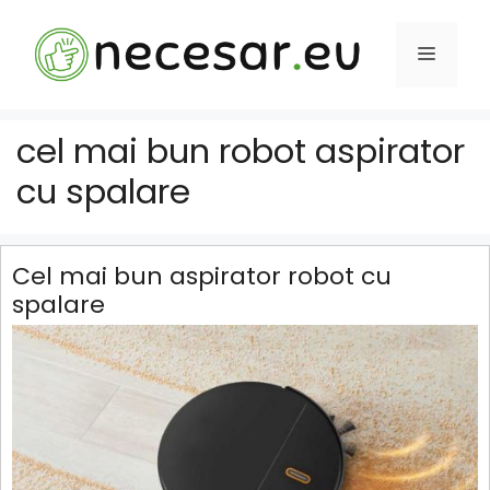
Sari
la
MENIU
conținut
cel mai bun robot aspirator
cu spalare
Cel mai bun aspirator robot cu
spalare