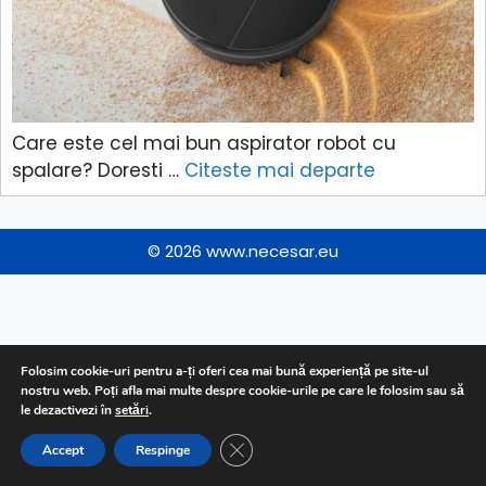
Care este cel mai bun aspirator robot cu
spalare? Doresti …
Citeste mai departe
© 2026
www.necesar.eu
Folosim cookie-uri pentru a-ți oferi cea mai bună experiență pe site-ul
nostru web. Poți afla mai multe despre cookie-urile pe care le folosim sau să
le dezactivezi în
setări
.
CLOSE GDPR COOKIE BANNER
Accept
Respinge